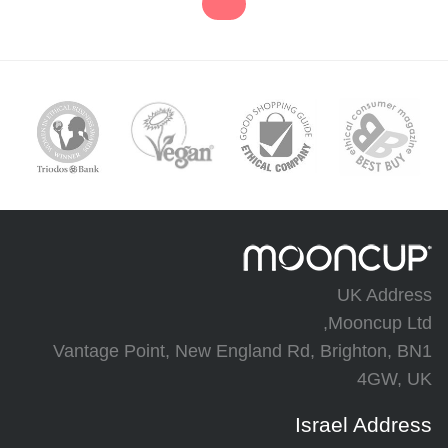
UK Address
Mooncup Ltd,
Vantage Point, New England Rd, Brighton, BN1
4GW, UK
Israel Address