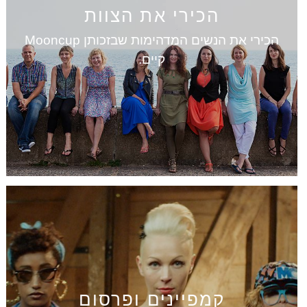
הכירי את הצוות
הכירי את הנשים המדהימות שבזכותן Mooncup
קיים.
קמפיינים ופרסום