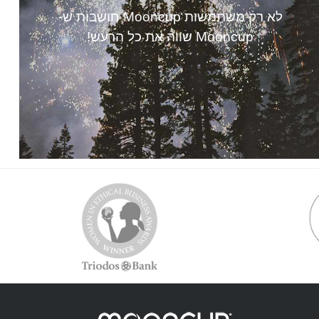
לא רק משתמשות Mooncup חושבות ש-
Mooncup שווה את כל הרעש!