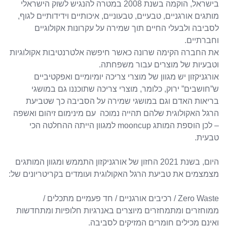
בישראל, הוקמה בשנת 2008 במטרה להנגיש לשוק הישראלי
מותגים אורגניים, טבעיים, טבעוניים, איכותיים וידידותיים לגוף,
לסביבה ולבעלי החיים תוך שמירה על עקרונות אקולוגיים
וחברתיים.
את החברה הקימה שרונה כאשר חיפשה אלטרנטיבות אקולוגיות
וטבעיות של מוצרים עבור משפחתה.
אורגניקזון יש מגוון של מוצרי צריכה יומיומיים ואפקטיביים
ש”חושבים” ירוק, כלומר, מוצרי צריכה שתוכננו גם במושגי
בריאות האדם וגם במושגי שמירה על הסביבה כך שטביעת
הרגל האקולוגית שלהם תהייה נמוכה עם מינימום זיהום ואשפה
– לכן הוספת המותג mooncup למגוון הייתה ההחלטה הכי
טבעית.
היום, בשנת 2021 החזון של אורגניקזון התממש ומגוון המותגים
מצמצמים את טביעת הרגל האקולוגית ועומדים בקריטריונים של:
Zero Waste / רכיבים אורגניים / חד פעמיים מתכלים /
ממוחזרים ומתמחזרים מיוצרים באנרגיות חלופיות ומתחדשות
ואינם מכילים חומרים המזיקים לסביבה.