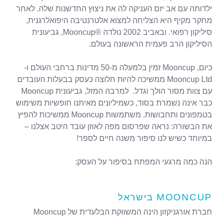
ילדותה עם אב יזם העניקה לה את ניצוץ החדשנות שלה. לאחר
מחקר מקיף היא הצליחה למצוא אלטרנטיבה היפואלרגנית,
סיליקון רפואי. ובאביב 2002 נולדה ®Mooncup, גביעונית
הסיליקון הרב פעמית הראשונה בעולם.
כיום, Mooncup זמין בלמעלה מ-50 מדינות ברחבי העולם ו-
Mooncup Ltd ממשיכה להיות חלוצה כעסק בבעלות העובדים
עם צוות מסור הולך וגדל. למרבה המזל, גביעונית Mooncup
כבר אינה נשמרת בסוד, כשמיליונים מאיתנו חופשיות משימוש
בטמפונים ותחבושות. משתמשות Mooncup ממשיכות להפיץ
את הבשורה: נראה שפרסום מפה לאוזן עובד היטב אצלנו –
במיוחד כשיש לנו סיפור משנה חיים לספר!
הנה כמה מרגעי המפתח בסיפור על העסק:
MOONCUP בישראל
חברת אורגניקזון הינה המשווקת הבלעדית של Mooncup