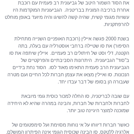
את הסוד השמור היטב של גביעונית רב פעמית עם רוכבת
אחרת ברכיבה המונית בבריטניה. הגביעוניות המוקדמות היו
עשויות מגומי קשיח, שהיה קשה להשיגו והיה מיועד באופן מוחלט
להרפתקניות.
בשנת 2000 פגשה איילין (רוכבת האופניים השנייה מתחילת
הסיפור) את סו שטיילה ברחבי אוסטרליה עם בעלה, בתה
הקטנה, דלי וסט של חיתולים רב פעמיים. איילין שיתפה את סו
ב”סוד” הגביעונית. היתרונות הסביבתיים והפרקטיים של
הגביעונית הרב פעמית התאימו מאוד לסו. הסוד נחת בידיים
הנכונות. סו ואיילין מצאו את עצמן חברות לכל החיים ועם מטרה
שעבורה הן בסופו של דבר עבדו יחד.
עם שובה לבריטניה, סו החלה למכור כוסית גומי מיובאת
לחברות ולחברות של חברות, והבינה במהרה שהיא לא היחידה
שמוכנה למוצר היגיינה טוב יותר.
כאשר חברות דיווחו על אי נוחות מסוימת ועל סימפטומים של
אלרגיה ללטקס, סו הבינה שכוסית הגומי אינה הפיתרון המושלם.