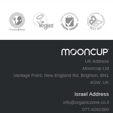
UK Address
Mooncup Ltd,
Vantage Point, New England Rd, Brighton, BN1
4GW, UK
Israel Address
info@organiczone.co.il
077-6262360